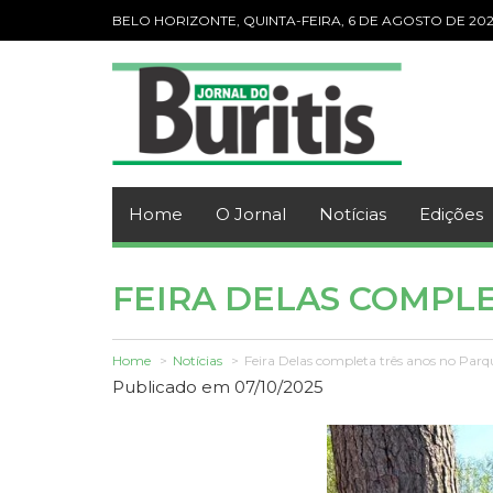
BELO HORIZONTE, QUINTA-FEIRA, 6 DE AGOSTO DE 20
Home
O Jornal
Notícias
Edições
FEIRA DELAS COMPL
Home
Notícias
Feira Delas completa três anos no Pa
Publicado em 07/10/2025