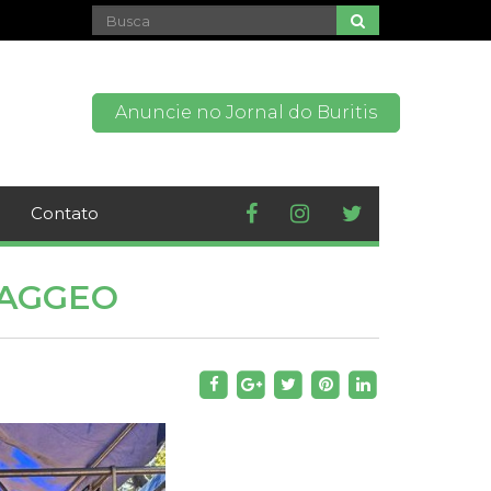
Anuncie no Jornal do Buritis
Contato
 AGGEO