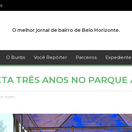
26
O melhor jornal de bairro de Belo Horizonte.
O Buritis
Você Repórter
Parceiros
Expediente
ETA TRÊS ANOS NO PARQUE
rque Aggeo