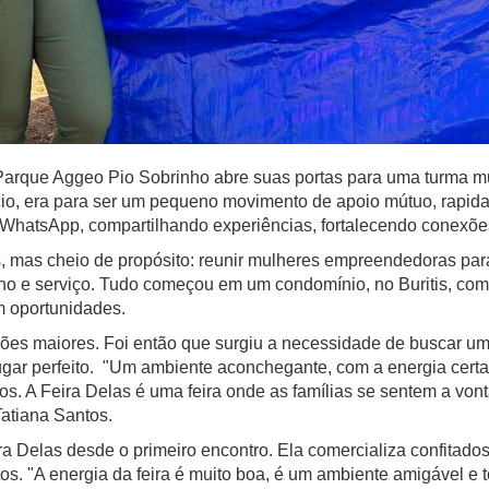
e Aggeo Pio Sobrinho abre suas portas para uma turma muit
ício, era para ser um pequeno movimento de apoio mútuo, rapid
WhatsApp, compartilhando experiências, fortalecendo conexõe
s cheio de propósito: reunir mulheres empreendedoras para
lho e serviço. Tudo começou em um condomínio, no Buritis, co
em oportunidades.
es maiores. Foi então que surgiu a necessidade de buscar um 
ugar perfeito. "Um ambiente aconchegante, com a energia cer
hos. A Feira Delas é uma feira onde as famílias se sentem a v
Tatiana Santos.
elas desde o primeiro encontro. Ela comercializa confitados 
os. "A energia da feira é muito boa, é um ambiente amigável 