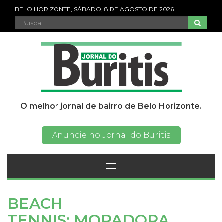
BELO HORIZONTE, SÁBADO, 8 DE AGOSTO DE 2026
O melhor jornal de bairro de Belo Horizonte.
Anuncie no Jornal do Buritis
Toggle
navigation
BEACH
TENNIS: MORADORA